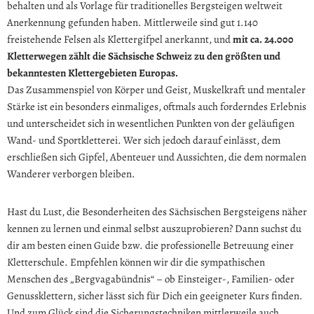
behalten und als Vorlage für traditionelles Bergsteigen weltweit
Anerkennung gefunden haben. Mittlerweile sind gut 1.140
freistehende Felsen als Klettergifpel anerkannt, und
mit ca. 24.000
Kletterwegen zählt die Sächsische Schweiz zu den größten und
bekanntesten Klettergebieten Europas.
Das Zusammenspiel von Körper und Geist, Muskelkraft und mentaler
Stärke ist ein besonders einmaliges, oftmals auch forderndes Erlebnis
und unterscheidet sich in wesentlichen Punkten von der geläufigen
Wand- und Sportkletterei. Wer sich jedoch darauf einlässt, dem
erschließen sich Gipfel, Abenteuer und Aussichten, die dem normalen
Wanderer verborgen bleiben.
Hast du Lust, die Besonderheiten des Sächsischen Bergsteigens näher
kennen zu lernen und einmal selbst auszuprobieren? Dann suchst du
dir am besten einen Guide bzw. die professionelle Betreuung einer
Kletterschule. Empfehlen können wir dir die sympathischen
Menschen des „Bergvagabündnis“ – ob Einsteiger-, Familien- oder
Genussklettern, sicher lässt sich für Dich ein geeigneter Kurs finden.
Und zum Glück sind die Sicherungstechniken mittlerweile auch