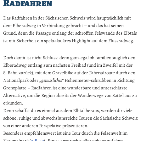
Radfahren
Das Radfahren in der Sächsischen Schweiz wird hauptsächlich mit
dem Elberadweg in Verbindung gebracht – und das hat seinen
Grund, denn die Passage entlang der schroffen Felswände des Elbtals
ist mit Sicherheit ein spektakuläres Highlight auf dem Flussradweg.
Doch damit ist nicht Schluss: denn ganz egal ob familientauglich den
Elberadweg entlang zum nächsten Freibad (und im Zweifel mit der
S-Bahn zurück), mit dem Gravelbike auf der Fahrradroute durch den
Nationalpark oder
„genüssliches“
Höhenmeter-schrubben in Richtung
Grenzplatte – Radfahren ist eine wunderbare und unterschätzte
Alternative, um die Region abseits der Wanderwege von Sattel aus zu
erkunden.
Denn schaffst du es einmal aus dem Elbtal heraus, werden dir viele
schöne, ruhige und abwechslunsreiche Touren die Sächsische Schweiz
von einer anderen Perspektive präsentieren.
Besonders empfehlenswert ist eine Tour durch die Felsenwelt im
Nationalpark (
z.B. so
). Etwas anspruchsvoller geht es auf dem