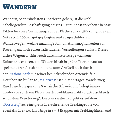
Wandern
Wandern, oder mindestens Spazieren gehen, ist die wohl
naheliegendste Beschäftigung bei uns – zumindest sprechen ein paar
Fakten für diese Vermutung: auf der Fläche von ca. 380 km² gibt es ein
Netz von 1.200 km gut gepflegten und ausgeschilderten
Wanderwegen, welche unzählige Kombinationsmöglichkeiten von
Touren ganz nach euren individuellen Vorstellungen zulässt. Dieses
dichte Wegenetz führt euch durch historisch gewachsene
Kulturlandschaften, alte Wälder, hinab in grüne Täler, hinauf zu
spektakulären Aussichten – und zum Großteil auch durch
den
Nationalpark
mit seiner beeindruckenden Artenvielfalt.
Der über 110 km lange „
Malerweg
“ ist ein Mehrtages-Wanderweg
Rund durch die gesamte Sächsische Schweiz und belegt immer
wieder die vorderen Plätze bei der Publikumswahl zu „Deutschlands
schönstem Wanderweg“. Besoders naturnah geht es auf dem
„
Forststeig
“ zu, eine grenzüberschreitende Trekkingroute von
ebenfalls über 100 km Länge in 6 – 8 Etappen mit Trekkinghütten und