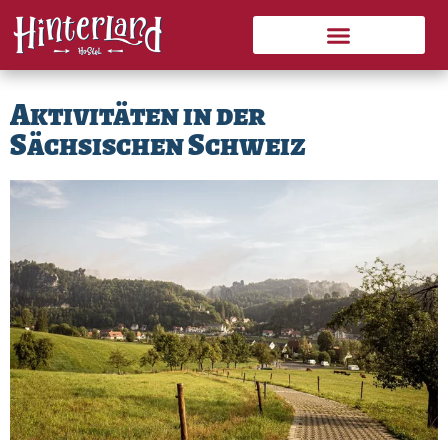
Zum
Veranstaltungen & Aktuelles
Aktivitäten & Tourenvorschläge
Inhalt
springen
Aktivitäten in der
Sächsischen Schweiz