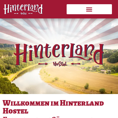
Zum
Veranstaltungen & Aktuelles
Aktivitäten & Tourenvorschläge
Inhalt
springen
Willkommen im Hinterland
Hostel