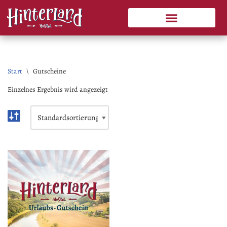
Zum
Veranstaltungen & Aktuelles
Aktivitäten & Tourenvorschläge
Inhalt
springen
Start
\
Gutscheine
Einzelnes Ergebnis wird angezeigt